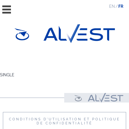
EN
FR
ACCUEIL
LE GROUPE
SINGLE
VALEURS, RSE ET ETHIQUE
L’ÉQUIPE
NEWS ET MÉDIAS
CONTACT
CONDITIONS D’UTILISATION ET POLITIQUE
DE CONFIDENTIALITÉ