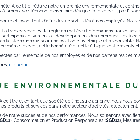
te. A ce titre, réduire notre empreinte environnementale et contribuer
ns à promouvoir l’économie circulaire dès que faire se peut, par l’us
orter et, avant tout, d’offrir des opportunités à nos employés. Nous 
La transparence est la règle en matière d’informations transmises, ains
ous participons activement au développement des communautés locales
ards internationaux pour une aviation plus éthique et responsable. 
ce même respect, cette honnêteté et cette éthique sont présents ch
ctés par l’ensemble de nos employés et de nos partenaires ; et mi
ires
,
cliquez ici
.
UE ENVIRONNEMENTALE D
 ce titre et en tant que société de l’industrie aérienne, nous nous c
nos produits et services dans notre secteur d’activités, globalement.
re de notre succès et de nos performances. Nous soutenons avec fier
GD11
), Consommation et Production Responsables (
SGD12
), Mesure